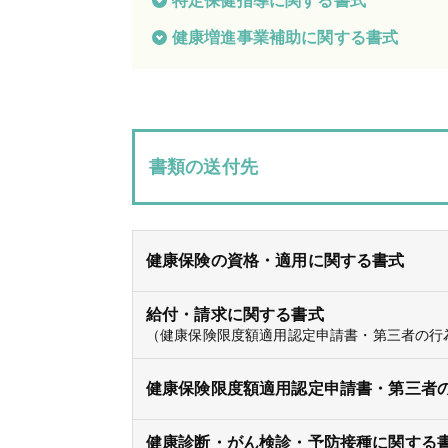
特定保健指導に関する書式
健康増進事業補助に関する書式
各
種
手
続
き
申
請
書類の送付先
書
一
覧
よ
健康保険の資格・適用に関する書式
く
あ
る
質
給付・請求に関する書式
問
（健康保険限度額適用認定申請書・第三者の行
健康保険限度額適用認定申請書・第三者
健康診断・がん検診・予防接種に関する