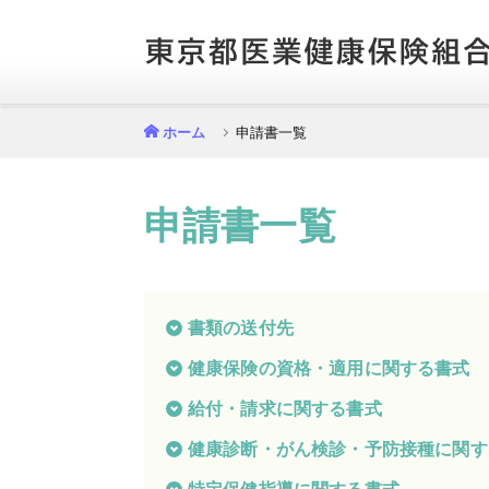
ホーム
申請書一覧
健
保
申請書一覧
の
し
く
み
健
書類の送付先
保
の
健康保険の資格・適用に関する書式
給
付
給付・請求に関する書式
保
健康診断・がん検診・予防接種に関す
健
事
業