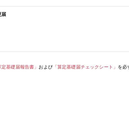
更届
算定基礎届報告書」
および
「算定基礎届チェックシート」
を必
）
）