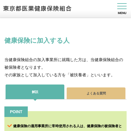
MENU
健康保険に加入する人
健
保
の
当健康保険組合の加入事業所に就職した方は、当健康保険組合の
し
被保険者となります。
く
み
その家族として加入している方を「被扶養者」といいます。
健
保
解説
よくある質問
の
給
付
POINT
保
健
事
健康保険の適用事業所に常時使用される人は、健康保険の被保険者と
業