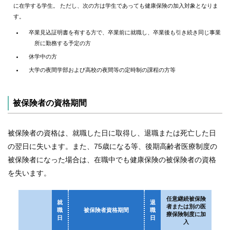
に在学する学生。 ただし、次の方は学生であっても健康保険の加入対象となりま
す。
卒業見込証明書を有する方で、卒業前に就職し、卒業後も引き続き同じ事業
所に勤務する予定の方
休学中の方
大学の夜間学部および高校の夜間等の定時制の課程の方等
被保険者の資格期間
被保険者の資格は、就職した日に取得し、退職または死亡した日
の翌日に失います。また、75歳になる等、後期高齢者医療制度の
被保険者になった場合は、在職中でも健康保険の被保険者の資格
を失います。
任意継続被保険
就
退
者または別の医
職
被保険者資格期間
職
療保険制度に加
日
日
入