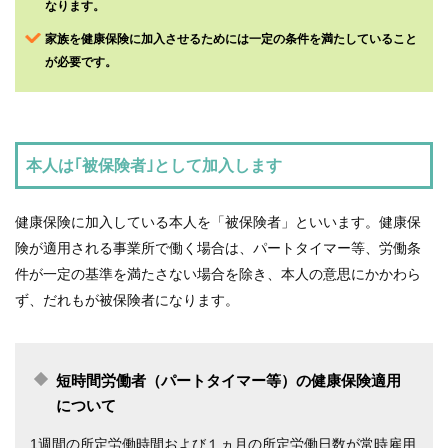
なります。
家族を健康保険に加入させるためには一定の条件を満たしていること
各
種
が必要です。
手
続
き
申
請
本人は｢被保険者｣として加入します
書
一
覧
健康保険に加入している本人を「被保険者」といいます。健康保
険が適用される事業所で働く場合は、パートタイマー等、労働条
よ
く
件が一定の基準を満たさない場合を除き、本人の意思にかかわら
あ
る
ず、だれもが被保険者になります。
質
問
組
短時間労働者（パートタイマー等）の健康保険適用
合
案
について
内
1週間の所定労働時間および１ヵ月の所定労働日数が常時雇用