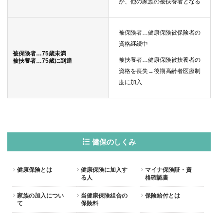
か、他の家族の被扶養者となる
被保険者…健康保険被保険者の
資格継続中
被保険者…75歳未満
被扶養者…健康保険被扶養者の
被扶養者…75歳に到達
資格を喪失→後期高齢者医療制
度に加入
健保のしくみ
健康保険とは
健康保険に加入す
マイナ保険証・資
る人
格確認書
家族の加入につい
当健康保険組合の
保険給付とは
て
保険料