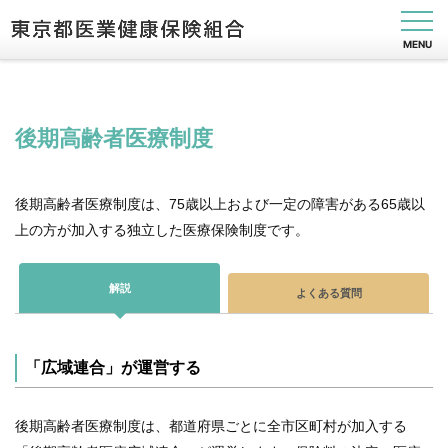
MENU
後期高齢者医療制度
健
保
の
後期高齢者医療制度は、75歳以上および一定の障害がある65歳以
し
上の方が加入する独立した医療保険制度です。
く
み
解説
健
よくある質問
保
の
給
付
「広域連合」が運営する
保
健
後期高齢者医療制度は、都道府県ごとに全市区町村が加入する
事
業