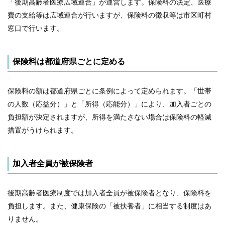
「後期高齢者医療広域連合」が運営します。保険料の決定、医療
費の支給等は広域連合が行いますが、保険料の徴収等は市区町村
各
窓口で行います。
種
手
続
き
保険料は都道府県ごとに定める
申
請
書
保険料の額は都道府県ごとに条例によって定められます。「世帯
一
の人数（応益分）」と「所得（応能分）」により、加入者ごとの
覧
負担額が決定されますが、所得を満たさない場合は保険料の軽減
よ
措置がうけられます。
く
あ
る
質
加入者全員が被保険者
問
組
後期高齢者医療制度では加入者全員が被保険者となり、保険料を
合
案
負担します。また、健康保険の「被扶養者」に相当する制度はあ
内
りません。