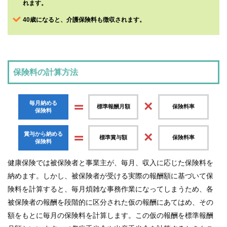
れます。
40歳になると、介護保険料も徴収されます。
各
種
手
続
き
保険料の計算方法
申
請
書
一
＝
×
毎月納める
覧
標準報酬月額
保険料率
保険料
よ
＝
×
賞与から納める
く
標準賞与額
保険料率
保険料
あ
る
質
健康保険では被保険者と事業主が、毎月、収入に応じた保険料を
問
納めます。しかし、被保険者が受ける実際の報酬額に基づいて保
険料を計算すると、毎月煩雑な事務作業になってしまうため、各
組
合
被保険者の報酬を段階的に区分された仮の報酬にあてはめ、その
案
内
額をもとに毎月の保険料を計算します。この仮の報酬を標準報酬