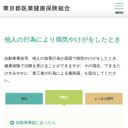
MENU
他人の行為により病気やけがをしたとき
健
保
の
自動車事故等、他人の加害行為が原因で病気やけがをしたとき、
し
健康保険で治療を受けることができますが、その場合、できるだ
く
み
けすみやかに「第三者の行為による傷病届」を提出してくださ
い。
健
保
の
給
手続き
解説
よくある質問
付
保
健
事
自動車事故にあったら
業