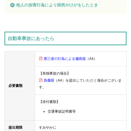
他人の加害行為により病気やけがをしたとき
各
種
手
続
き
自動車事故にあったら
申
請
書
一
第三者の行為による傷病届
（A4）
覧
【単独事故の場合】
よ
く
負傷届
（A4）を提出していただく場合がございま
あ
必要書類
る
す。
質
問
【添付書類】
組
交通事故証明書等
合
案
内
提出期限
すみやかに