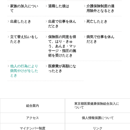
家族の加入につい
退職した後は
介護保険制度の適
て
用除外となるとき
出産したとき
出産で仕事を休ん
死亡したとき
だとき
立て替え払いをし
保険医の同意を得
病気で仕事を休ん
たとき
て、はり・きゅ
だとき
う、あんま・マッ
サージ・指圧の施
術を受けたとき
他人の行為により
医療費が高額にな
病気やけがをした
ったとき
とき
東京都医業健康保険組合加入に
組合案内
ついて
アクセス
個人情報保護について
マイナンバー制度
リンク