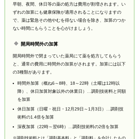
早朝、夜間、休日等の薬の処方は費用が割増されます。い
ずれの加算にも健康保険が適用されることになりますの
で、薬は緊急その他やむを得ない場合を除き、加算のつか
ない時間にもらうことを心がけましょう。
開局時間外の加算
開局時間外で閉まっていた薬局にて薬を処方してもらう
と、通常の費用に時間外の加算がされます。加算には以下
の3種類があります。
時間外加算（概ね6～8時、18～22時（土曜は12時以
降）、休日加算対象以外の休業日）…調剤技術料と同額
を加算
休日加算（日曜・祝日・12月29日～1月3日）…調剤技
術料の1.4倍を加算
深夜加算（22時～翌6時）…調剤技術料の2倍を加算
※調剤技術料とは「調剤基本料」と「調剤料」を合計したもの