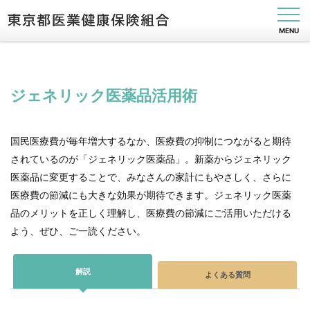
MENU
ジェネリック医薬品活用術
健
保
の
国民医療費が毎年増大するなか、医療費の抑制につながると期待
し
されているのが「ジェネリック医薬品」。新薬からジェネリック
く
み
医薬品に変更することで、みなさんの家計にもやさしく、さらに
医療費の節減にも大きな効果が期待できます。ジェネリック医薬
健
品のメリットを正しく理解し、医療費の節減にご活用いただける
保
の
よう、ぜひ、ご一読ください。
給
付
解説
保
よくある質問
健
事
業