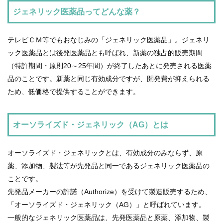
ジェネリック医薬品ってどんな薬？
各
種
手
テレビＣＭ等でもおなじみの「ジェネリック医薬品」。ジェネリ
続
き
ック医薬品とは後発医薬品とも呼ばれ、新薬の独占的販売期間
（特許期間・原則20～25年間）が終了したあとに発売される医薬
申
品のことです。新薬と同じ有効成分ですが、開発費が抑えられる
請
書
ため、低価格で提供することができます。
一
覧
オーソライズド・ジェネリック（AG）とは
よ
く
あ
る
オーソライズド・ジェネリックとは、有効成分のみならず、原
質
問
薬、添加物、製法等が先発品と同一であるジェネリック医薬品の
ことです。
組
先発品メーカーの許諾（Authorize）を受けて製造販売するため、
合
案
「オーソライズド・ジェネリック（AG）」と呼ばれています。
内
一般的なジェネリック医薬品は、先発医薬品と原薬、添加物、製